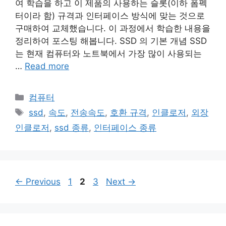
여 학습을 하고 이 제품의 사용하는 슬롯(이하 폼펙
터이라 함) 규격과 인터페이스 방식에 맞는 것으로
구매하여 교체했습니다. 이 과정에서 학습한 내용을
정리하여 포스팅 해봅니다. SSD 의 기본 개념 SSD
는 현재 컴퓨터와 노트북에서 가장 많이 사용되는
…
Read more
Categories
컴퓨터
Tags
ssd
,
속도
,
전송속도
,
호환 규격
,
인클로저
,
외장
인클로저
,
ssd 종류
,
인터페이스 종류
Page
Page
Page
←
Previous
1
2
3
Next
→