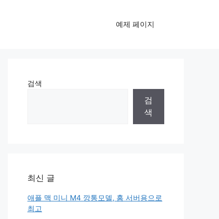
예제 페이지
검색
검
색
최신 글
애플 맥 미니 M4 깡통모델, 홈 서버용으로
최고